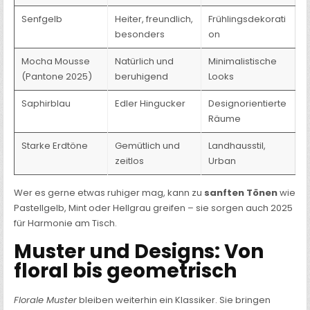
Senfgelb
Heiter, freundlich,
Frühlingsdekorati
besonders
on
Mocha Mousse
Natürlich und
Minimalistische
(Pantone 2025)
beruhigend
Looks
Saphirblau
Edler Hingucker
Designorientierte
Räume
Starke Erdtöne
Gemütlich und
Landhausstil,
zeitlos
Urban
Wer es gerne etwas ruhiger mag, kann zu
sanften Tönen
wie
Pastellgelb, Mint oder Hellgrau greifen – sie sorgen auch 2025
für Harmonie am Tisch.
Muster und Designs: Von
floral bis geometrisch
Florale Muster
bleiben weiterhin ein Klassiker. Sie bringen