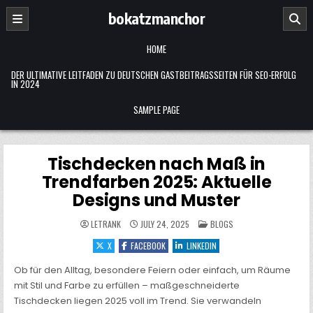
Skip
bokatzmanchor
to
content
HOME
DER ULTIMATIVE LEITFADEN ZU DEUTSCHEN GASTBEITRAGSSEITEN FÜR SEO-ERFOLG
IN 2024
SAMPLE PAGE
Tischdecken nach Maß in
Trendfarben 2025: Aktuelle
Designs und Muster
POSTED
LETRANK
JULY 24, 2025
BLOGS
IN
X
FACEBOOK
LINKEDIN
Ob für den Alltag, besondere Feiern oder einfach, um Räume
mit Stil und Farbe zu erfüllen – maßgeschneiderte
Tischdecken liegen 2025 voll im Trend. Sie verwandeln