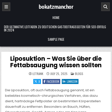
Skip
bokatzmanchor
to
content
HOME
DER ULTIMATIVE LEITFADEN ZU DEUTSCHEN GASTBEITRAGSSEITEN FÜR SEO-ERFOLG
IN 2024
SAMPLE PAGE
Liposuktion – Was Sie über die
Fettabsaugung wissen sollten
POSTED
LETRANK
JULY 25, 2025
BLOGS
IN
X
FACEBOOK
LINKEDIN
Die Liposuktion, oft auch Fettabsaugung genannt, ist ein
beliebtes kosmetisch-chirurgisches Verfahren, das dazu
dient, hartnäckige Fettpolster an bestimmten Körperstellen
dauerhaft zu entfernen. Besonders an Bauch, Hüften,