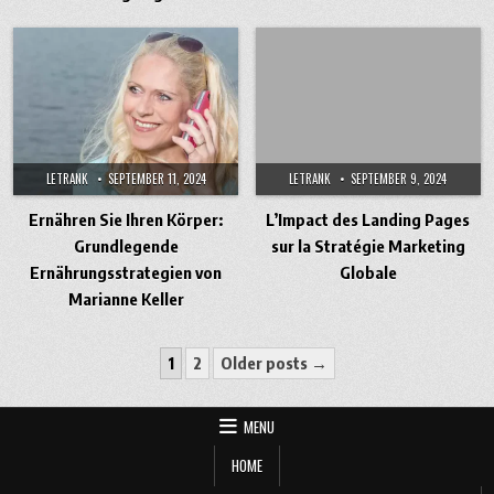
LETRANK
SEPTEMBER 11, 2024
LETRANK
SEPTEMBER 9, 2024
Ernähren Sie Ihren Körper:
L’Impact des Landing Pages
Grundlegende
sur la Stratégie Marketing
Ernährungsstrategien von
Globale
Marianne Keller
Posts
1
2
Older posts →
pagination
MENU
HOME