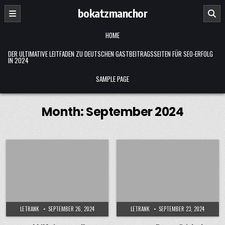
Skip
bokatzmanchor
to
content
HOME
DER ULTIMATIVE LEITFADEN ZU DEUTSCHEN GASTBEITRAGSSEITEN FÜR SEO-ERFOLG
IN 2024
SAMPLE PAGE
Month:
September 2024
LETRANK
SEPTEMBER 26, 2024
LETRANK
SEPTEMBER 23, 2024