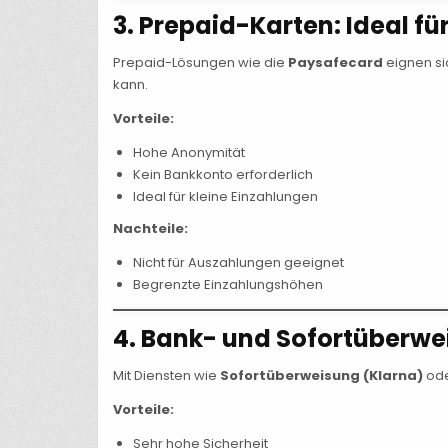
3. Prepaid-Karten: Ideal für
Prepaid-Lösungen wie die
Paysafecard
eignen si
kann.
Vorteile:
Hohe Anonymität
Kein Bankkonto erforderlich
Ideal für kleine Einzahlungen
Nachteile:
Nicht für Auszahlungen geeignet
Begrenzte Einzahlungshöhen
4. Bank- und Sofortüberwe
Mit Diensten wie
Sofortüberweisung (Klarna)
ode
Vorteile:
Sehr hohe Sicherheit