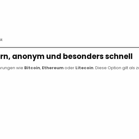
nk
rn, anonym und besonders schnell
hrungen wie
Bitcoin
,
Ethereum
oder
Litecoin
. Diese Option gilt als