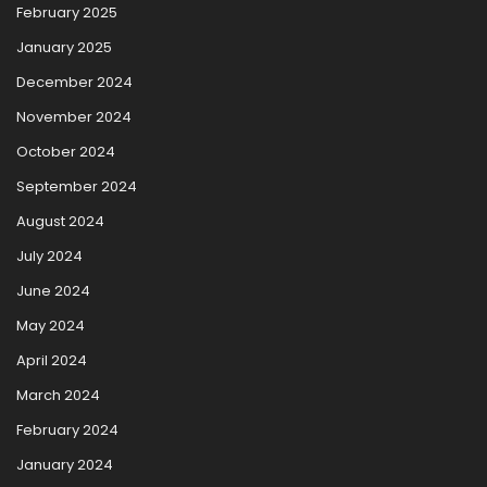
February 2025
January 2025
December 2024
November 2024
October 2024
September 2024
August 2024
July 2024
June 2024
May 2024
April 2024
March 2024
February 2024
January 2024