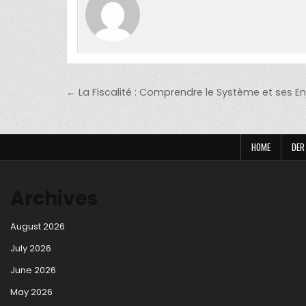
Post
← La Fiscalité : Comprendre le Système et ses En
navigation
HOME
DER
Archives
August 2026
July 2026
June 2026
May 2026