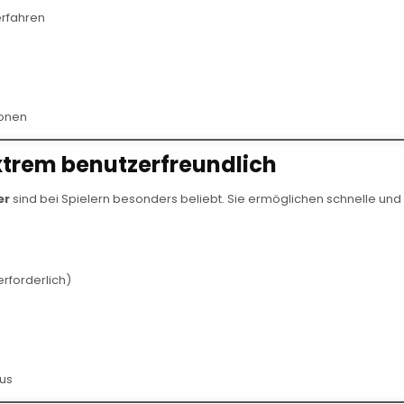
rfahren
ionen
extrem benutzerfreundlich
er
sind bei Spielern besonders beliebt. Sie ermöglichen schnelle un
rforderlich)
aus