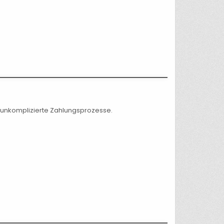
d unkomplizierte Zahlungsprozesse.