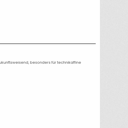
 zukunftsweisend, besonders für technikaffine