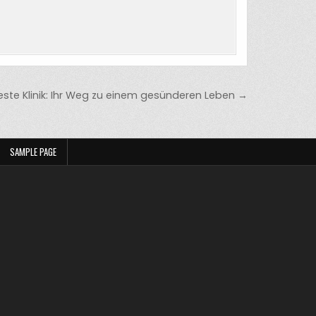
este Klinik: Ihr Weg zu einem gesünderen Leben →
SAMPLE PAGE