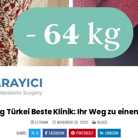
 Türkei Beste Klinik: Ihr Weg zu ein
POSTED
LETRANK
NOVEMBER 26, 2025
BLOGS
IN
SHARE:
X
FACEBOOK
PINTEREST
LINKEDIN