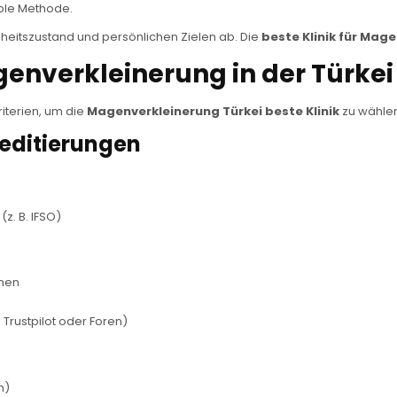
ible Methode.
heitszustand und persönlichen Zielen ab. Die
beste Klinik für Mag
agenverkleinerung in der Türkei
Kriterien, um die
Magenverkleinerung Türkei beste Klinik
zu wählen
reditierungen
z. B. IFSO)
onen
 Trustpilot oder Foren)
m)