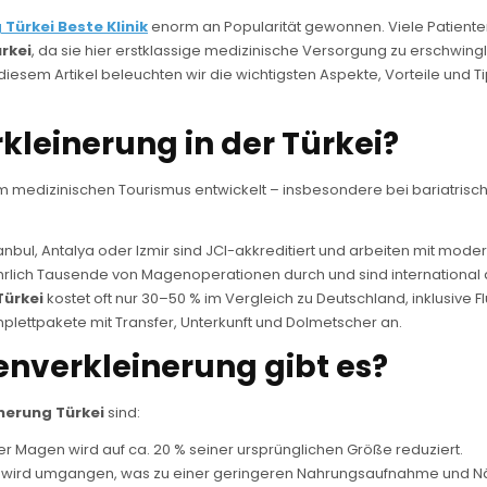
Türkei Beste Klinik
enorm an Popularität gewonnen. Viele Patiente
rkei
, da sie hier erstklassige medizinische Versorgung zu erschwingl
 diesem Artikel beleuchten wir die wichtigsten Aspekte, Vorteile und T
leinerung in der Türkei?
im medizinischen Tourismus entwickelt – insbesondere bei bariatrisch
Istanbul, Antalya oder Izmir sind JCI-akkreditiert und arbeiten mit mod
jährlich Tausende von Magenoperationen durch und sind international
Türkei
kostet oft nur 30–50 % im Vergleich zu Deutschland, inklusive 
omplettpakete mit Transfer, Unterkunft und Dolmetscher an.
nverkleinerung gibt es?
nerung Türkei
sind:
r Magen wird auf ca. 20 % seiner ursprünglichen Größe reduziert.
s wird umgangen, was zu einer geringeren Nahrungsaufnahme und Nä