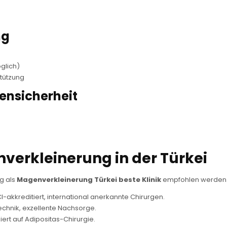
ng
glich)
tützung
ensicherheit
verkleinerung in der Türkei
g als
Magenverkleinerung Türkei beste Klinik
empfohlen werden
I-akkreditiert, international anerkannte Chirurgen.
hnik, exzellente Nachsorge.
iert auf Adipositas-Chirurgie.