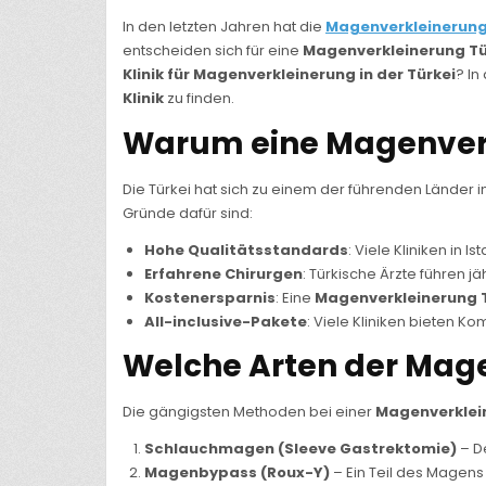
In den letzten Jahren hat die
Magenverkleinerung 
entscheiden sich für eine
Magenverkleinerung Tü
Klinik für Magenverkleinerung in der Türkei
? In
Klinik
zu finden.
Warum eine Magenverk
Die Türkei hat sich zu einem der führenden Länder 
Gründe dafür sind:
Hohe Qualitätsstandards
: Viele Kliniken in 
Erfahrene Chirurgen
: Türkische Ärzte führen 
Kostenersparnis
: Eine
Magenverkleinerung 
All-inclusive-Pakete
: Viele Kliniken bieten K
Welche Arten der Mage
Die gängigsten Methoden bei einer
Magenverklei
Schlauchmagen (Sleeve Gastrektomie)
– De
Magenbypass (Roux-Y)
– Ein Teil des Magen