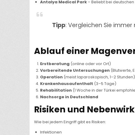
Antalya Medical Park
– Beliebt bei deutschen 
Tipp
: Vergleichen Sie immer
Ablauf einer Magenver
Erstberatung
(online oder vor Ort)
Vorbereitende Untersuchungen
(Blutwerte, E
Operation
(meist laparoskopisch, 1–2 Stunden)
Krankenhausaufenthalt
(3–5 Tage)
Rehabilitation
(1 Woche in der Türkei empfohl
Nachsorge in Deutschland
Risiken und Nebenwir
Wie bei jedem Eingriff gibt es Risiken:
Infektionen