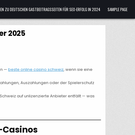
ADEN ZU DEUTSCHEN GASTBEITRAGSSEITEN FÜR SEO-ERFOLG IN 2024
SAMPLE PAGE
er 2025
en —
beste online casino schweiz
, wenn sie eine
: Zahlungen, Auszahlungen oder der Spielerschutz
chweiz auf unlizenzierte Anbieter entfällt — was
e-Casinos