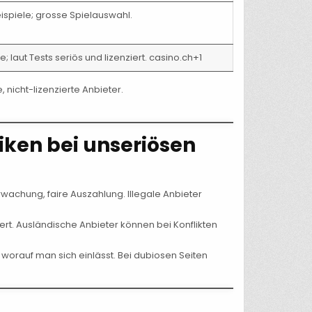
eispiele; grosse Spielauswahl.
e; laut Tests seriös und lizenziert. casino.ch+1
nicht-lizenzierte Anbieter.
iken bei unseriösen
rwachung, faire Auszahlung. Illegale Anbieter
ert. Ausländische Anbieter können bei Konflikten
orauf man sich einlässt. Bei dubiosen Seiten