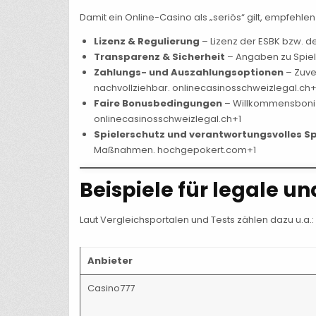
Damit ein Online-Casino als „seriös“ gilt, empfehle
Lizenz & Regulierung
– Lizenz der ESBK bzw. 
Transparenz & Sicherheit
– Angaben zu Spiel
Zahlungs- und Auszahlungsoptionen
– Zuve
nachvollziehbar. onlinecasinosschweizlegal.ch+
Faire Bonusbedingungen
– Willkommensboni &
onlinecasinosschweizlegal.ch+1
Spielerschutz und verantwortungsvolles Sp
Maßnahmen. hochgepokert.com+1
Beispiele für legale un
Laut Vergleichsportalen und Tests zählen dazu u.
Anbieter
Casino777