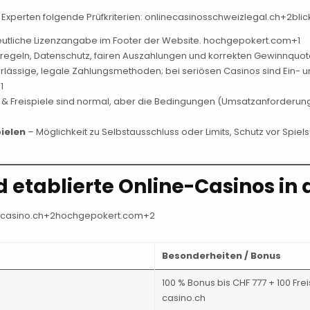
n Experten folgende Prüfkriterien: onlinecasinosschweizlegal.ch+2bli
deutliche Lizenzangabe im Footer der Website. hochgepokert.com+1
regeln, Datenschutz, fairen Auszahlungen und korrekten Gewinnquo
rlässige, legale Zahlungsmethoden; bei seriösen Casinos sind Ein- 
1
 Freispiele sind normal, aber die Bedingungen (Umsatzanforderungen e
ielen
– Möglichkeit zu Selbstausschluss oder Limits, Schutz vor Spiel
d etablierte Online-Casinos in
a.: casino.ch+2hochgepokert.com+2
Besonderheiten / Bonus
100 % Bonus bis CHF 777 + 100 Fre
casino.ch