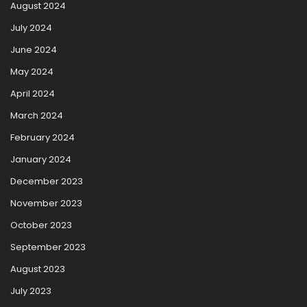
August 2024
July 2024
June 2024
May 2024
April 2024
March 2024
February 2024
January 2024
December 2023
November 2023
October 2023
September 2023
August 2023
July 2023