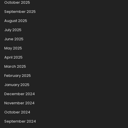
October 2025
September 2025
August 2025
July 2025
June 2025
May 2025
April 2025
March 2025
February 2025
January 2025
December 2024
November 2024
October 2024
September 2024