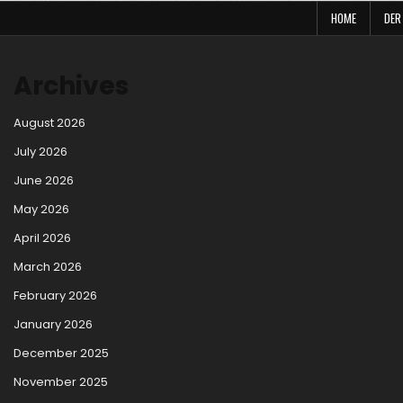
HOME
DER
Archives
August 2026
July 2026
June 2026
May 2026
April 2026
March 2026
February 2026
January 2026
December 2025
November 2025