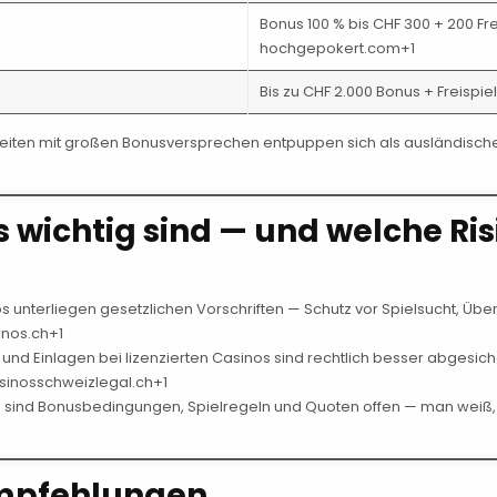
Bonus 100 % bis CHF 300 + 200 Fr
hochgepokert.com+1
Bis zu CHF 2.000 Bonus + Freispiel
eiten mit großen Bonusversprechen entpuppen sich als ausländische, 
wichtig sind — und welche Ris
s unterliegen gesetzlichen Vorschriften — Schutz vor Spielsucht, Übe
inos.ch+1
nd Einlagen bei lizenzierten Casinos sind rechtlich besser abgesich
asinosschweizlegal.ch+1
 sind Bonusbedingungen, Spielregeln und Quoten offen — man weiß, w
Empfehlungen