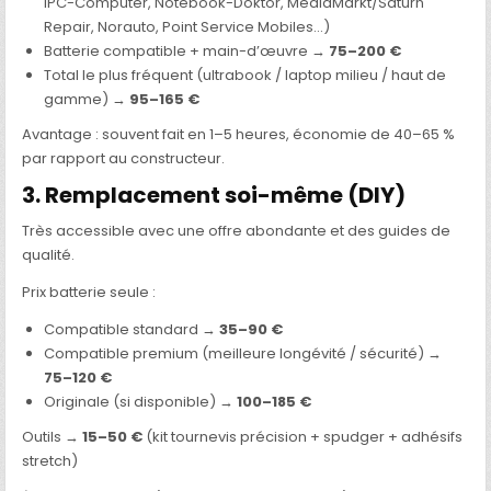
IPC-Computer, Notebook-Doktor, MediaMarkt/Saturn
Repair, Norauto, Point Service Mobiles…)
Batterie compatible + main-d’œuvre →
75–200 €
Total le plus fréquent (ultrabook / laptop milieu / haut de
gamme) →
95–165 €
Avantage : souvent fait en 1–5 heures, économie de 40–65 %
par rapport au constructeur.
3. Remplacement soi-même (DIY)
Très accessible avec une offre abondante et des guides de
qualité.
Prix batterie seule :
Compatible standard →
35–90 €
Compatible premium (meilleure longévité / sécurité) →
75–120 €
Originale (si disponible) →
100–185 €
Outils →
15–50 €
(kit tournevis précision + spudger + adhésifs
stretch)