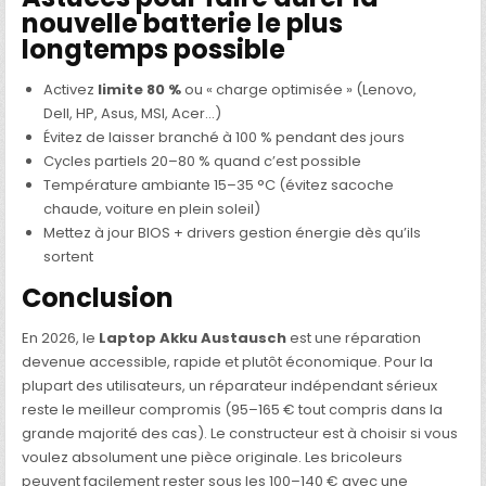
nouvelle batterie le plus
longtemps possible
Activez
limite 80 %
ou « charge optimisée » (Lenovo,
Dell, HP, Asus, MSI, Acer…)
Évitez de laisser branché à 100 % pendant des jours
Cycles partiels 20–80 % quand c’est possible
Température ambiante 15–35 °C (évitez sacoche
chaude, voiture en plein soleil)
Mettez à jour BIOS + drivers gestion énergie dès qu’ils
sortent
Conclusion
En 2026, le
Laptop Akku Austausch
est une réparation
devenue accessible, rapide et plutôt économique. Pour la
plupart des utilisateurs, un réparateur indépendant sérieux
reste le meilleur compromis (95–165 € tout compris dans la
grande majorité des cas). Le constructeur est à choisir si vous
voulez absolument une pièce originale. Les bricoleurs
peuvent facilement rester sous les 100–140 € avec une