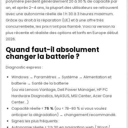
polymère perdent généralement 20 à 30 % de capacité par
an, et après 2–4 ans, la plupart des utilisateurs se retrouvent
avec une autonomie réelle de 1 h 30 à 3 heures maximum.
Grâce au droit à la réparation (UE) et à une offre très
concurrentielle, les prix n’ont pas flambé. Voici la version la
plus récente et réaliste des options et tarifs en Europe début
2026.
Quand faut-il absolument
changer la batterie ?
Diagnostic express :
Windows → Paramètres → Système → Alimentation et
batterie → Santé de la batterie
(ou via Lenovo Vantage, Dell Power Manager, HP PC
Hardware Diagnostics, MyASUS, MSI Center, Acer Care
Center…)
Capacité réelle <
75 %
(ou < 78–80 % si vous voulez
anticiper la dégradation) → changement recommandé.
Signes les plus fréquents :
Autonomie réelle < 2 h 30 en navigation web / Word /