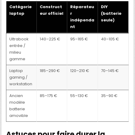
Catégorie
Construct
Réparateu
DIY
laptop
eur officiel
r
(batterie
indépenda
seule)
nt
Ultrabook
140–225 €
95–165 €
40–105 €
entrée /
milieu
gamme
Laptop
185–290 €
120–210 €
70–145 €
gaming /
workstation
Ancien
85–175 €
55–130 €
35–90 €
modèle
batterie
amovible
Astuces pour faire durer la