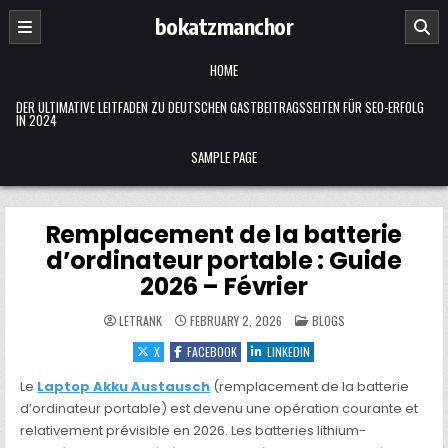
Skip
bokatzmanchor
to
content
HOME
DER ULTIMATIVE LEITFADEN ZU DEUTSCHEN GASTBEITRAGSSEITEN FÜR SEO-ERFOLG
IN 2024
SAMPLE PAGE
Remplacement de la batterie
d’ordinateur portable : Guide
2026 – Février
POSTED
LETRANK
FEBRUARY 2, 2026
BLOGS
IN
X
FACEBOOK
LINKEDIN
Le
Laptop Akku Austausch
(remplacement de la batterie
d’ordinateur portable) est devenu une opération courante et
relativement prévisible en 2026. Les batteries lithium-