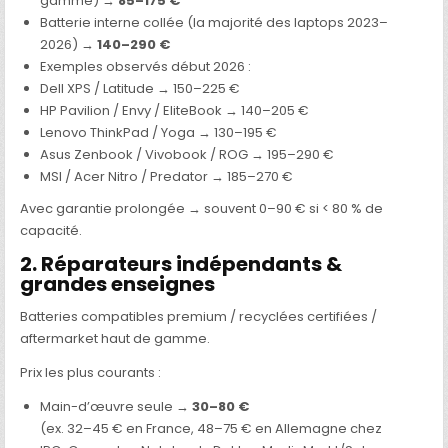
gamme) →
85–175 €
Batterie interne collée (la majorité des laptops 2023–
2026) →
140–290 €
Exemples observés début 2026 :
Dell XPS / Latitude → 150–225 €
HP Pavilion / Envy / EliteBook → 140–205 €
Lenovo ThinkPad / Yoga → 130–195 €
Asus Zenbook / Vivobook / ROG → 195–290 €
MSI / Acer Nitro / Predator → 185–270 €
Avec garantie prolongée → souvent 0–90 € si < 80 % de
capacité.
2. Réparateurs indépendants &
grandes enseignes
Batteries compatibles premium / recyclées certifiées /
aftermarket haut de gamme.
Prix les plus courants :
Main-d’œuvre seule →
30–80 €
(ex. 32–45 € en France, 48–75 € en Allemagne chez