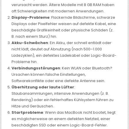
verursacht werden. Ältere Modelle mit 8 GB RAM haben
oft Schwierigkeiten mit modernen Anwendungen.
Display-Probleme
: Flackernde Bildschirme, schwarze
Displays oder Pixelfehler weisen auf defekte Kabel, eine
beschädigte Grafikeinheit oder physische Schäden (z.
B. nach einem Sturz) hin.
Akku-Schwächen
: Ein Akku, der schnell entlädt oder
nicht lädt, deutet auf Abnutzung (nach 500–1.000
Ladezyklen), ein defektes Ladekabel oder Logic-Board-
Probleme hin.
Verbindungsstörungen
: Kein WLAN oder Bluetooth?
Ursachen können falsche Einstellungen,
Softwarekonflikte oder eine defekte Antenne sein.
Überhitzung oder laute Lüfter
:
Staubansammlungen, intensive Anwendungen (z. B.
Rendering) oder ein fehlerhaftes Kühlsystem führen zu
Hitze und Geräuschen.
Startprobleme
: Wenn das MacBook nicht bootet, liegt
es möglicherweise an einem defekten Netzteil, einer
beschädigten SSD oder einem Logic-Board-Fehler.