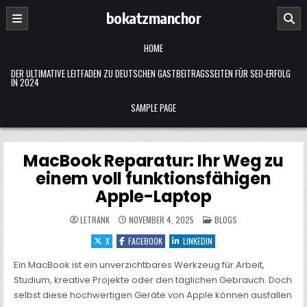
Skip
bokatzmanchor
to
content
HOME
DER ULTIMATIVE LEITFADEN ZU DEUTSCHEN GASTBEITRAGSSEITEN FÜR SEO-ERFOLG
IN 2024
SAMPLE PAGE
MacBook Reparatur: Ihr Weg zu
einem voll funktionsfähigen
Apple-Laptop
POSTED
LETRANK
NOVEMBER 4, 2025
BLOGS
IN
X
FACEBOOK
LINKEDIN
Ein MacBook ist ein unverzichtbares Werkzeug für Arbeit,
Studium, kreative Projekte oder den täglichen Gebrauch. Doch
selbst diese hochwertigen Geräte von Apple können ausfallen