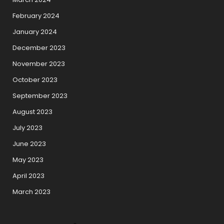
February 2024
January 2024
December 2023
November 2023
October 2023
September 2023
August 2023
July 2023
June 2023
May 2023
April 2023
March 2023