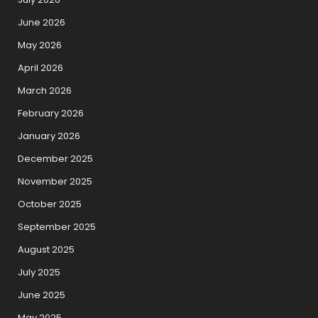
June 2026
May 2026
April 2026
March 2026
February 2026
January 2026
December 2025
November 2025
October 2025
September 2025
August 2025
July 2025
June 2025
May 2025