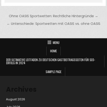
Post
Ohne OASIS Sportwetten: Rechtliche Hintergründe →
navigation
← Unterschiede: Sportwetten mit OASIS vs. ohne OASIS
MENU
HOME
DER ULTIMATIVE LEITFADEN ZU DEUTSCHEN GASTBEITRAGSSEITEN FÜR SEO-
ERFOLG IN 2024
SAMPLE PAGE
Archives
August 2026
July 2026