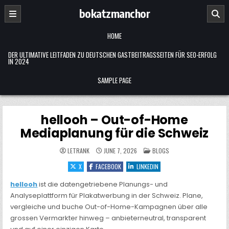
Skip
bokatzmanchor
to
content
HOME
DER ULTIMATIVE LEITFADEN ZU DEUTSCHEN GASTBEITRAGSSEITEN FÜR SEO-ERFOLG
IN 2024
SAMPLE PAGE
hellooh – Out-of-Home
Mediaplanung für die Schweiz
POSTED
LETRANK
JUNE 7, 2026
BLOGS
IN
X
FACEBOOK
LINKEDIN
hellooh
ist die datengetriebene Planungs- und
Analyseplattform für Plakatwerbung in der Schweiz. Plane,
vergleiche und buche Out-of-Home-Kampagnen über alle
grossen Vermarkter hinweg – anbieterneutral, transparent