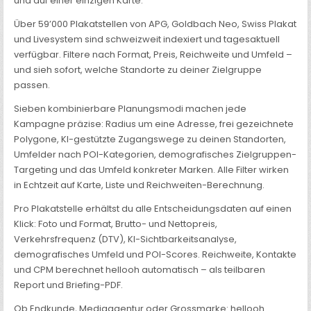
und auf einer einzigen Karte.
Über 59’000 Plakatstellen von APG, Goldbach Neo, Swiss Plakat
und Livesystem sind schweizweit indexiert und tagesaktuell
verfügbar. Filtere nach Format, Preis, Reichweite und Umfeld –
und sieh sofort, welche Standorte zu deiner Zielgruppe
passen.
Sieben kombinierbare Planungsmodi machen jede
Kampagne präzise: Radius um eine Adresse, frei gezeichnete
Polygone, KI-gestützte Zugangswege zu deinen Standorten,
Umfelder nach POI-Kategorien, demografisches Zielgruppen-
Targeting und das Umfeld konkreter Marken. Alle Filter wirken
in Echtzeit auf Karte, Liste und Reichweiten-Berechnung.
Pro Plakatstelle erhältst du alle Entscheidungsdaten auf einen
Klick: Foto und Format, Brutto- und Nettopreis,
Verkehrsfrequenz (DTV), KI-Sichtbarkeitsanalyse,
demografisches Umfeld und POI-Scores. Reichweite, Kontakte
und CPM berechnet hellooh automatisch – als teilbaren
Report und Briefing-PDF.
Ob Endkunde, Mediaagentur oder Grossmarke: hellooh