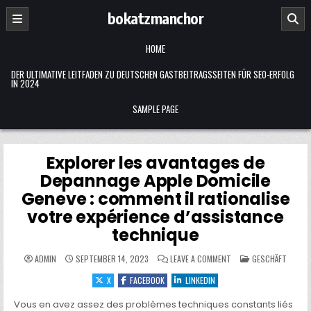
Skip
bokatzmanchor
to
content
HOME
DER ULTIMATIVE LEITFADEN ZU DEUTSCHEN GASTBEITRAGSSEITEN FÜR SEO-ERFOLG
IN 2024
SAMPLE PAGE
Explorer les avantages de
Depannage Apple Domicile
Geneve : comment il rationalise
votre expérience d’assistance
technique
ON
POSTED
ADMIN
SEPTEMBER 14, 2023
LEAVE A COMMENT
GESCHÄFT
EXPLORER
IN
LES
X
FACEBOOK
LINKEDIN
AVANTAGES
DE
DEPANNAGE
Vous en avez assez des problèmes techniques constants liés
APPLE