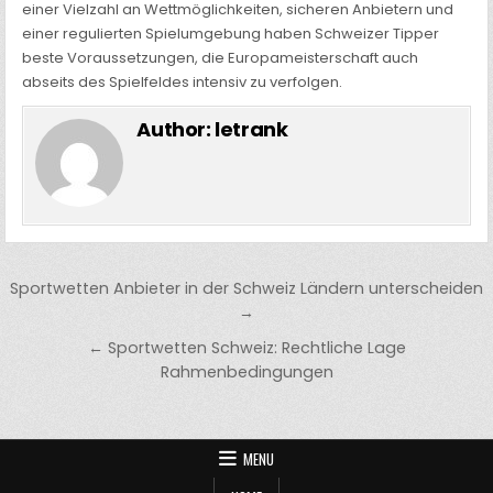
einer Vielzahl an Wettmöglichkeiten, sicheren Anbietern und
einer regulierten Spielumgebung haben Schweizer Tipper
beste Voraussetzungen, die Europameisterschaft auch
abseits des Spielfeldes intensiv zu verfolgen.
Author:
letrank
Post
Sportwetten Anbieter in der Schweiz Ländern unterscheiden
navigation
→
← Sportwetten Schweiz: Rechtliche Lage
Rahmenbedingungen
MENU