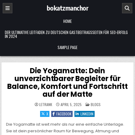
Skip
bokatzmanchor
to
content
HOME
DER ULTIMATIVE LEITFADEN ZU DEUTSCHEN GASTBEITRAGSSEITEN FÜR SEO-ERFOLG
IN 2024
SAMPLE PAGE
Die Yogamatte: Dein
unverzichtbarer Begleiter für
Balance, Komfort und Fortschritt
auf der Matte
POSTED
LETRANK
APRIL 5, 2025
BLOGS
IN
X
FACEBOOK
LINKEDIN
Die Yogamatte ist weit mehr als nur eine einfache Unterlage.
Sie ist dein persönlicher Raum für Bewegung, Atmung und