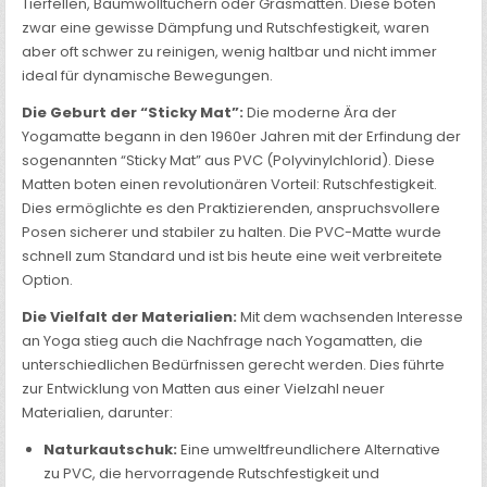
Tierfellen, Baumwolltüchern oder Grasmatten. Diese boten
zwar eine gewisse Dämpfung und Rutschfestigkeit, waren
aber oft schwer zu reinigen, wenig haltbar und nicht immer
ideal für dynamische Bewegungen.
Die Geburt der “Sticky Mat”:
Die moderne Ära der
Yogamatte begann in den 1960er Jahren mit der Erfindung der
sogenannten “Sticky Mat” aus PVC (Polyvinylchlorid). Diese
Matten boten einen revolutionären Vorteil: Rutschfestigkeit.
Dies ermöglichte es den Praktizierenden, anspruchsvollere
Posen sicherer und stabiler zu halten. Die PVC-Matte wurde
schnell zum Standard und ist bis heute eine weit verbreitete
Option.
Die Vielfalt der Materialien:
Mit dem wachsenden Interesse
an Yoga stieg auch die Nachfrage nach Yogamatten, die
unterschiedlichen Bedürfnissen gerecht werden. Dies führte
zur Entwicklung von Matten aus einer Vielzahl neuer
Materialien, darunter:
Naturkautschuk:
Eine umweltfreundlichere Alternative
zu PVC, die hervorragende Rutschfestigkeit und