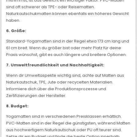
mitnimmst, ist das Gewicht ein wichtiger Faktor. PVC-Matten
sind oft schwerer als TPE- oder Reisematten.
Naturkautschukmatten können ebenfalls ein höheres Gewicht
haben.
6. Größe:
Standard-Yogamatten sind in der Regel etwa 173 cm lang und
61 cm breit. Wenn du größer bist oder mehr Platz für deine
Praxis wünschst, gibt es auch längere und breitere Optionen.
7. Umweltfreundlichkeit und Nachhaltigkeit:
Wenn dir Umweltaspekte wichtig sind, achte auf Matten aus
Naturkautschuk, TPE, Jute oder recycelten Materialien.
Informiere dich über die Produktionsprozesse und
Zertifizierungen der Hersteller.
8. Budget:
Yogamatten sind in verschiedenen Preisklassen erhältlich.
PVC-Matten sind in der Regel die günstigsten, während Matten
aus hochwertigem Naturkautschuk oder PU oft teurer sind.
Setze dir ein Budget und finde die beste Option innerhalb