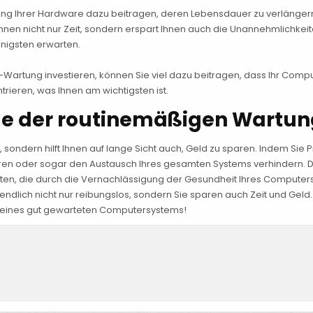
ng Ihrer Hardware dazu beitragen, deren Lebensdauer zu verlängern 
Ihnen nicht nur Zeit, sondern erspart Ihnen auch die Unannehmlichkei
nigsten erwarten.
-Wartung investieren, können Sie viel dazu beitragen, dass Ihr Comput
trieren, was Ihnen am wichtigsten ist.
ile der routinemäßigen Wartu
 sondern hilft Ihnen auf lange Sicht auch, Geld zu sparen. Indem Si
en oder sogar den Austausch Ihres gesamten Systems verhindern. Die
osten, die durch die Vernachlässigung der Gesundheit Ihres Compute
tztendlich nicht nur reibungslos, sondern Sie sparen auch Zeit und Gel
en eines gut gewarteten Computersystems!