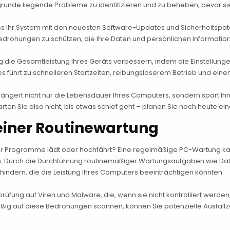
zugrunde liegende Probleme zu identifizieren und zu beheben, bevor s
ss Ihr System mit den neuesten Software-Updates und Sicherheitspatch
rohungen zu schützen, die Ihre Daten und persönlichen Informatio
die Gesamtleistung Ihres Geräts verbessern, indem die Einstellung
s führt zu schnelleren Startzeiten, reibungsloserem Betrieb und e
längert nicht nur die Lebensdauer Ihres Computers, sondern spart Ihn
rten Sie also nicht, bis etwas schief geht – planen Sie noch heute ei
 einer Routinewartung
uter Programme lädt oder hochfährt? Eine regelmäßige PC-Wartung ka
paren. Durch die Durchführung routinemäßiger Wartungsaufgaben wie D
indern, die die Leistung Ihres Computers beeinträchtigen könnten.
üfung auf Viren und Malware, die, wenn sie nicht kontrolliert werd
ig auf diese Bedrohungen scannen, können Sie potenzielle Ausfallze