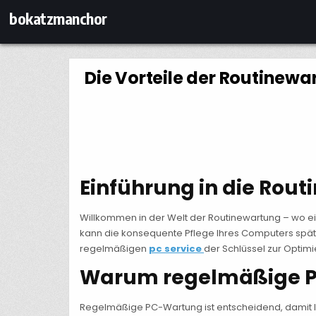
Skip
bokatzmanchor
to
content
Die Vorteile der Routinew
Einführung in die Rou
Willkommen in der Welt der Routinewartung – wo ei
kann die konsequente Pflege Ihres Computers späte
regelmäßigen
pc service
der Schlüssel zur Optim
Warum regelmäßige PC
Regelmäßige PC-Wartung ist entscheidend, damit Ih