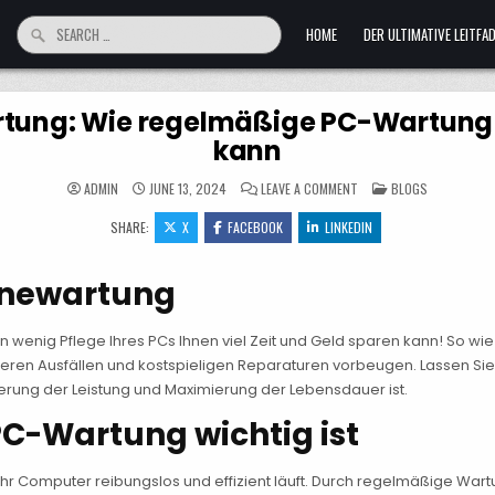
Search
HOME
DER ULTIMATIVE LEITF
for:
artung: Wie regelmäßige PC-Wartung 
kann
ON
POSTED
ADMIN
JUNE 13, 2024
LEAVE A COMMENT
BLOGS
DIE
IN
VORTEILE
SHARE:
X
FACEBOOK
LINKEDIN
DER
ROUTINEWARTUNG:
WIE
REGELMÄSSIGE P
C-W
tinewartung
ARTUNG I
HNEN Z
EIT U
ND G
n wenig Pflege Ihres PCs Ihnen viel Zeit und Geld sparen kann! So w
ELD S
PAREN K
ren Ausfällen und kostspieligen Reparaturen vorbeugen. Lassen Sie 
ANN
ierung der Leistung und Maximierung der Lebensdauer ist.
-Wartung wichtig ist
r Computer reibungslos und effizient läuft. Durch regelmäßige Wartu