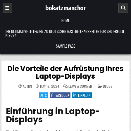
Skip
bokatzmanchor
to
content
HOME
DER ULTIMATIVE LEITFADEN ZU DEUTSCHEN GASTBEITRAGSSEITEN FÜR SEO-ERFOLG
IN 2024
SAMPLE PAGE
Die Vorteile der Aufrüstung Ihres
Laptop-Displays
ON
POSTED
ADMIN
MAY 17, 2024
LEAVE A COMMENT
BLOGS
DIE
IN
VORTEILE
X
FACEBOOK
LINKEDIN
DER
AUFRÜSTUNG
IHRES
LAPTOP-
Einführung in Laptop-
DISPLAYS
Displays