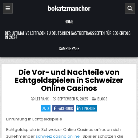
Skip
bokatzmanchor
to
content
HOME
DER ULTIMATIVE LEITFADEN ZU DEUTSCHEN GASTBEITRAGSSEITEN FÜR SEO-ERFOLG
IN 2024
SAMPLE PAGE
Die Vor- und Nachteile von
Echtgeldspielen in Schweizer
Online Casinos
POSTED
LETRANK
SEPTEMBER 5, 2025
BLOGS
IN
X
FACEBOOK
LINKEDIN
Einführung in Echtgeldspiele
Echtgeldspiele in Schweizer Online Casinos erfreuen sich
zunehmender
schweiz casino online
. Spieler schätzen die