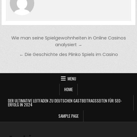
Post
Wie man seine Spielgewohnheiten in Online Casinos
navigation
analysiert →
← Die Geschichte des Plinko Spiels im Casino
MENU
HOME
DER ULTIMATIVE LEITFADEN ZU DEUTSCHEN GASTBEITRAGSSEITEN FÜR SEO-
ERFOLG IN 2024
SAMPLE PAGE