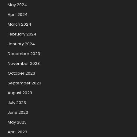
May 2024
April 2024
March 2024
February 2024
January 2024
December 2023
November 2023
October 2023
September 2023
August 2023
July 2023
June 2023
May 2023
April 2023