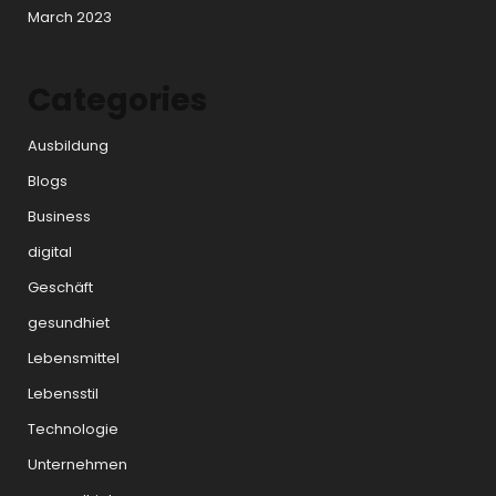
March 2023
Categories
Ausbildung
Blogs
Business
digital
Geschäft
gesundhiet
Lebensmittel
Lebensstil
Technologie
Unternehmen