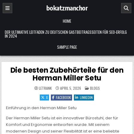
Skip
bokatzmanchor
to
content
HOME
DER ULTIMATIVE LEITFADEN ZU DEUTSCHEN GASTBEITRAGSSEITEN FÜR SEO-ERFOLG
IN 2024
SAMPLE PAGE
Die besten Zubehörteile für den
Herman Miller Setu
POSTED
LETRANK
APRIL 5, 2026
BLOGS
IN
X
FACEBOOK
LINKEDIN
Einführung in den Herman Miller Setu
Der Herman Miller Setu ist ein innovativer Bürostuhl, der für
Komfort und Ergonomie entworfen wurde. Mit seinem
modernen Design und seiner Flexibilität ist er eine beliebte