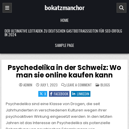
Skip
bokatzmanchor
to
content
HOME
DER ULTIMATIVE LEITFADEN ZU DEUTSCHEN GASTBEITRAGSSEITEN FÜR SEO-ERFOLG
IN 2024
SAMPLE PAGE
Psychedelika in der Schweiz: Wo
man sie online kaufen kann
ON
POSTED
ADMIN
JULY 1, 2023
LEAVE A COMMENT
BLOGS
PSYCHEDELIKA
IN
IN
X
FACEBOOK
LINKEDIN
DER
SCHWEIZ:
WO
Psychedelika sind eine Klasse von Drogen, die seit
MAN
SIE
Jahrhunderten in verschiedenen Kulturen wegen ihrer
ONLINE
KAUFEN
psychoaktiven Wirkung eingesetzt werden. In den letzten
KANN
Jahren ist das Interesse an Psychedelika als potenzielle