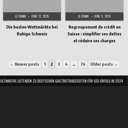
LETRANK
JUNE 12, 2026
LETRANK
JUNE 9, 2026
Die besten Wettmärkte bei
Regroupement de crédit en
Bahigo Schweiz
Suisse : simplifier ses dettes
et réduire ses charges
← Newer posts
1
2
3
4
…
76
Older posts →
 ULTIMATIVE LEITFADEN ZU DEUTSCHEN GASTBEITRAGSSEITEN FÜR SEO-ERFOLG IN 2024