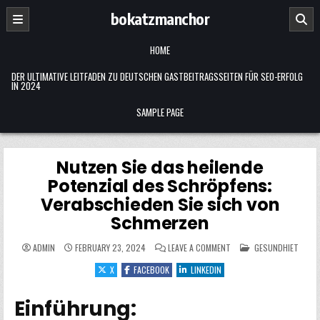
Skip
bokatzmanchor
to
content
HOME
DER ULTIMATIVE LEITFADEN ZU DEUTSCHEN GASTBEITRAGSSEITEN FÜR SEO-ERFOLG
IN 2024
SAMPLE PAGE
Nutzen Sie das heilende
Potenzial des Schröpfens:
Verabschieden Sie sich von
Schmerzen
ON
POSTED
ADMIN
FEBRUARY 23, 2024
LEAVE A COMMENT
GESUNDHIET
NUTZEN
IN
SIE
X
FACEBOOK
LINKEDIN
DAS
HEILENDE
POTENZIAL
DES
Einführung:
SCHRÖPFENS:
VERABSCHIEDEN