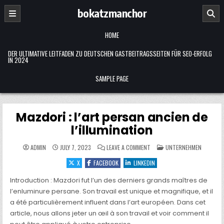
Skip
bokatzmanchor
to
content
HOME
DER ULTIMATIVE LEITFADEN ZU DEUTSCHEN GASTBEITRAGSSEITEN FÜR SEO-ERFOLG
IN 2024
SAMPLE PAGE
Mazdori : l’art persan ancien de
l’illumination
ON
POSTED
ADMIN
JULY 7, 2023
LEAVE A COMMENT
UNTERNEHMEN
MAZDORI :
IN
L’ART
X
FACEBOOK
LINKEDIN
PERSAN
ANCIEN
DE
Introduction : Mazdori fut l’un des derniers grands maîtres de
L’ILLUMINATION
l’enluminure persane. Son travail est unique et magnifique, et il
a été particulièrement influent dans l’art européen. Dans cet
article, nous allons jeter un œil à son travail et voir comment il