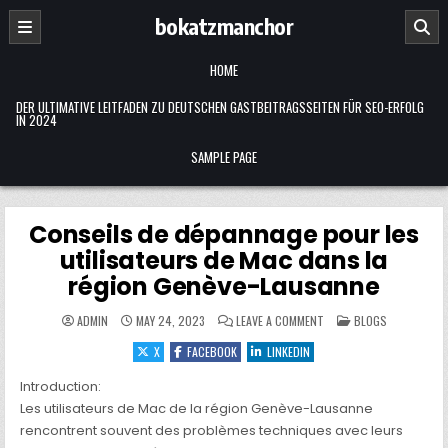
Skip
bokatzmanchor
to
content
HOME
DER ULTIMATIVE LEITFADEN ZU DEUTSCHEN GASTBEITRAGSSEITEN FÜR SEO-ERFOLG
IN 2024
SAMPLE PAGE
Conseils de dépannage pour les
utilisateurs de Mac dans la
région Genève-Lausanne
ON
POSTED
ADMIN
MAY 24, 2023
LEAVE A COMMENT
BLOGS
CONSEILS
IN
DE
X
FACEBOOK
LINKEDIN
DÉPANNAGE
POUR
LES
Introduction:
UTILISATEURS
DE
Les utilisateurs de Mac de la région Genève-Lausanne
MAC
DANS
rencontrent souvent des problèmes techniques avec leurs
LA